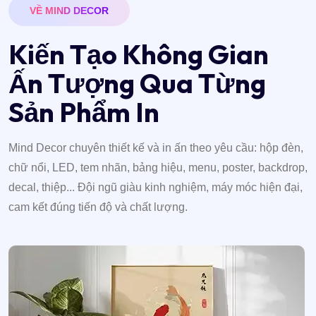
VỀ MIND DECOR
K
i
ế
n
T
ạ
o
K
h
ô
n
g
G
i
a
n
Ấ
n
T
ư
ợ
n
g
Q
u
a
T
ừ
n
g
S
ả
n
P
h
ẩ
m
I
n
Mind Decor chuyên thiết kế và in ấn theo yêu cầu: hộp đèn,
chữ nổi, LED, tem nhãn, bảng hiệu, menu, poster, backdrop,
decal, thiệp... Đội ngũ giàu kinh nghiệm, máy móc hiện đại,
cam kết đúng tiến độ và chất lượng.