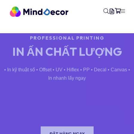
PROFESSIONAL PRINTING
IN ẤN
CHẤT LƯỢNG
• In kỹ thuật số
• Offset • UV • Hiflex • PP • Decal • Canvas
•
In nhanh lấy ngay
ĐẶT HÀNG NGAY