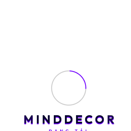
M
I
N
D
D
E
C
O
R