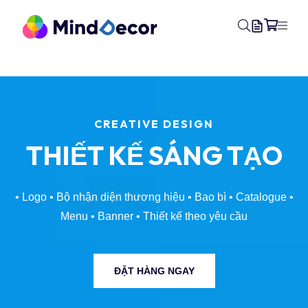
PROFESSIONAL PRINTING
IN ẤN
CHẤT LƯỢNG
• In kỹ thuật số
• Offset • UV • Hiflex • PP • Decal • Canvas
•
In nhanh lấy ngay