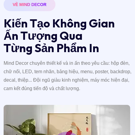
VỀ MIND DECOR
K
i
ế
n
T
ạ
o
K
h
ô
n
g
G
i
a
n
Ấ
n
T
ư
ợ
n
g
Q
u
a
T
ừ
n
g
S
ả
n
P
h
ẩ
m
I
n
Mind Decor chuyên thiết kế và in ấn theo yêu cầu: hộp đèn,
chữ nổi, LED, tem nhãn, bảng hiệu, menu, poster, backdrop,
decal, thiệp... Đội ngũ giàu kinh nghiệm, máy móc hiện đại,
cam kết đúng tiến độ và chất lượng.