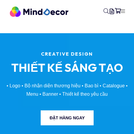
PROFESSIONAL PRINTING
IN ẤN
CHẤT LƯỢNG
• In kỹ thuật số
• Offset • UV • Hiflex • PP • Decal • Canvas
•
In nhanh lấy ngay