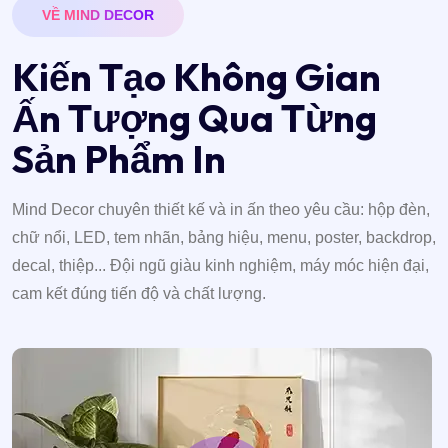
VỀ MIND DECOR
K
i
ế
n
T
ạ
o
K
h
ô
n
g
G
i
a
n
Ấ
n
T
ư
ợ
n
g
Q
u
a
T
ừ
n
g
S
ả
n
P
h
ẩ
m
I
n
Mind Decor chuyên thiết kế và in ấn theo yêu cầu: hộp đèn,
chữ nổi, LED, tem nhãn, bảng hiệu, menu, poster, backdrop,
decal, thiệp... Đội ngũ giàu kinh nghiệm, máy móc hiện đại,
cam kết đúng tiến độ và chất lượng.