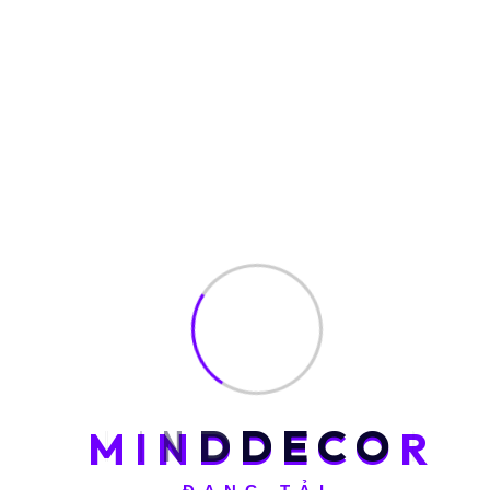
M
I
N
D
D
E
C
O
R