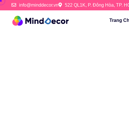
info@minddecor.vn
522 QL1K, P. Đông Hòa, TP. 
Trang C
CREATIVE DESIGN