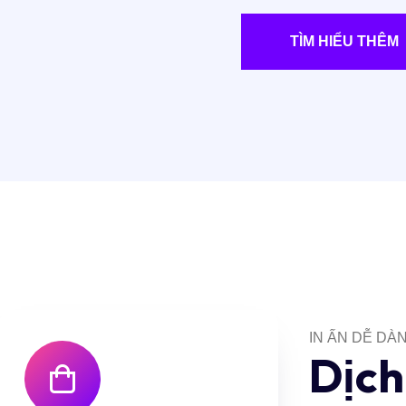
TÌM HIỂU THÊM
IN ẤN DỄ DÀ
D
ị
c
h