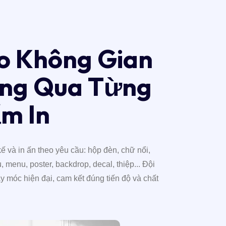
o
K
h
ô
n
g
G
i
a
n
n
g
Q
u
a
T
ừ
n
g
ẩ
m
I
n
ế và in ấn theo yêu cầu: hộp đèn, chữ nổi,
 menu, poster, backdrop, decal, thiệp... Đội
y móc hiện đại, cam kết đúng tiến độ và chất