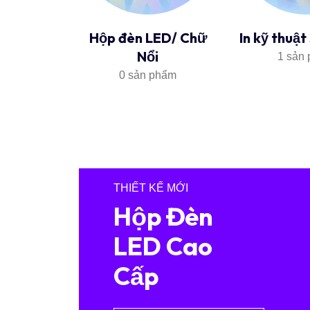
uảng cáo
Hộp đèn LED/ Chữ
In kỹ thuật
Nổi
phẩm
1 sản
0 sản phẩm
THIẾT KẾ MỚI
Hộp Đèn
LED Cao
Cấp