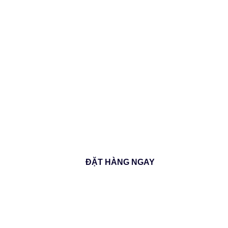
THIẾT KẾ
SÁNG TẠ
• Logo • Bộ nhận diện thương hiệu
• Bao bì • Catalogue • Menu • Banner
• Thiết kế theo yêu cầu
ĐẶT HÀNG NGAY