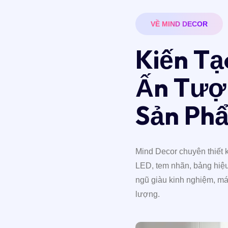
VỀ MIND DECOR
K
i
ế
n
T
ạ
Ấ
n
T
ư
ợ
S
ả
n
P
h
Mind Decor chuyên thiết k
LED, tem nhãn, bảng hiệu,
ngũ giàu kinh nghiệm, má
lượng.