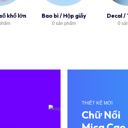
 số khổ lớn
Bao bì / Hộp giấy
Decal /
 phẩm
0 sản phẩm
0 sả
THIẾT KẾ MỚI
Chữ Nổi
Mica Cao