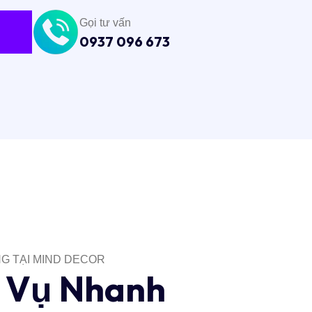
Gọi tư vấn
0937 096 673
NG TẠI MIND DECOR
V
ụ
N
h
a
n
h