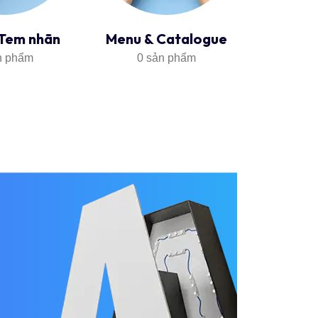
 Tem nhãn
Menu & Catalogue
Backdro
n phẩm
0 sản phẩm
0 s