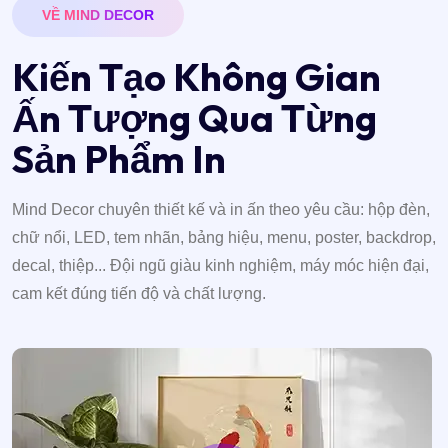
VỀ MIND DECOR
K
i
ế
n
T
ạ
o
K
h
ô
n
g
G
i
a
n
Ấ
n
T
ư
ợ
n
g
Q
u
a
T
ừ
n
g
S
ả
n
P
h
ẩ
m
I
n
Mind Decor chuyên thiết kế và in ấn theo yêu cầu: hộp đèn,
chữ nổi, LED, tem nhãn, bảng hiệu, menu, poster, backdrop,
decal, thiệp... Đội ngũ giàu kinh nghiệm, máy móc hiện đại,
cam kết đúng tiến độ và chất lượng.