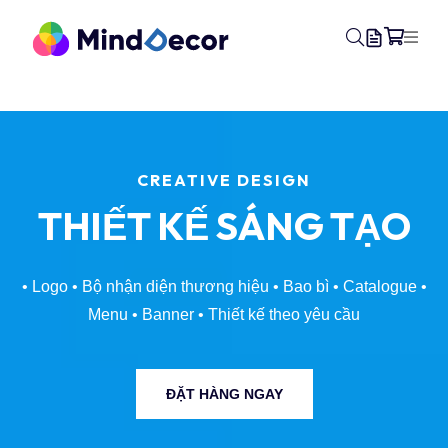
PROFESSIONAL PRINTING
IN ẤN
CHẤT LƯỢNG
• In kỹ thuật số
• Offset • UV • Hiflex • PP • Decal • Canvas
•
In nhanh lấy ngay